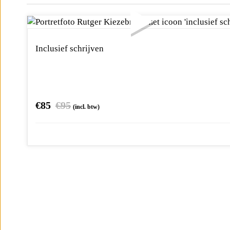
Inclusief schrijven
€
85
€
95
(incl. btw)