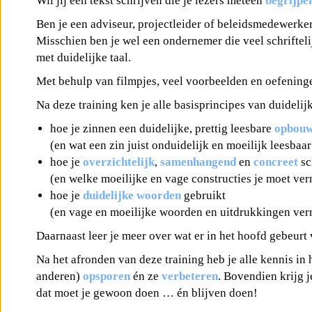
Wil jij een tekst schrijven die je lezers meteen
begrijpe
Ben je een adviseur, projectleider of beleidsmedewerker
Misschien ben je wel een ondernemer die veel schriftelij
met duidelijke taal.
Met behulp van filmpjes, veel voorbeelden en oefeningen
Na deze training ken je alle basisprincipes van duidelijk 
hoe je zinnen een duidelijke, prettig leesbare
opbou
(en wat een zin juist onduidelijk en moeilijk leesbaa
hoe je
overzichtelijk
,
samenhangend
en
concreet
sc
(en welke moeilijke en vage constructies je moet ver
hoe je
duidelijke woorden
gebruikt
(en vage en moeilijke woorden en uitdrukkingen verm
Daarnaast leer je meer over wat er in het hoofd gebeurt
Na het afronden van deze training heb je alle kennis in 
anderen)
opsporen
én ze
verbeteren
. Bovendien krijg j
dat moet je gewoon doen … én blijven doen!