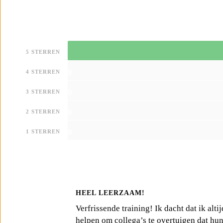
5 STERREN
0
4 STERREN
0
3 STERREN
0
2 STERREN
0
1 STERREN
HEEL LEERZAAM!
Verfrissende training! Ik dacht dat ik alt
helpen om collega’s te overtuigen dat hu