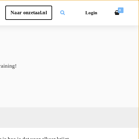
0
Naar onzetaal.nl
Login
raining!