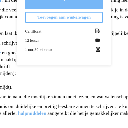
n
? En die ook nog eens
prettig leesbaar
is? In deze training leer
 die veel rapporten, e-mails en brieven schrijft? Of werk je in
k contact met klanten heeft. Wie je ook bent, deze training is v
Toevoegen aan winkelwagen
Certificaat
 laat ik je zien hoe je duidelijke zinnen maakt en begrijpelijk
12 lessen
schrijven. Je leert:
1 uur, 30 minuten
w
en goede
lengte
geeft
r maakt);
hrijft
mijden);
ijdt).
 van iemand die moeilijke zinnen moet lezen, en wat wetenschapp
huis om duidelijke en prettig leesbare zinnen te schrijven. Je k
e allerlei
hulpmiddelen
aangereikt die het je gemakkelijker mak