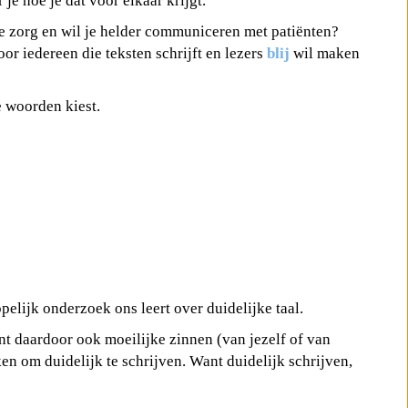
 je hoe je dat voor elkaar krijgt.
 de zorg en wil je helder communiceren met patiënten?
oor iedereen die teksten schrijft en lezers
blij
wil maken
e woorden kiest.
elijk onderzoek ons leert over duidelijke taal.
unt daardoor ook moeilijke zinnen (van jezelf of van
en om duidelijk te schrijven. Want duidelijk schrijven,