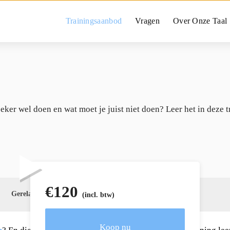
Trainingsaanbod
Vragen
Over Onze Taal
n
eker wel doen en wat moet je juist niet doen? Leer het in deze t
€
120
Gerelateerd
(incl. btw)
Koop nu